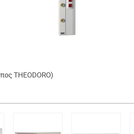
τύπος THEODORO)