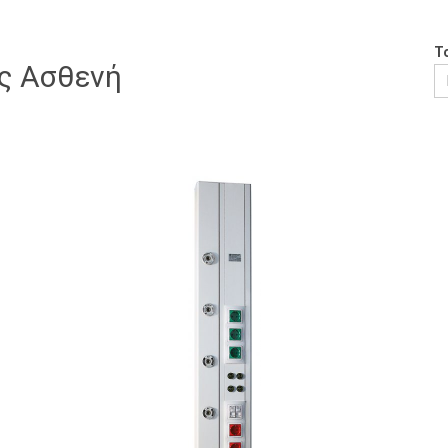
Τ
ς Ασθενή