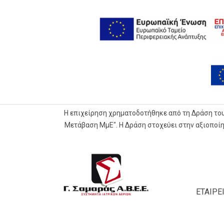
Η επιχείρηση χρηματοδοτήθηκε από τη Δράση το
Μετάβαση ΜμΕ". Η Δράση στοχεύει στην αξιοποί
G.Samaras
S.A.
Medical
ΕΤΑΙΡΕ
Gas
Systems