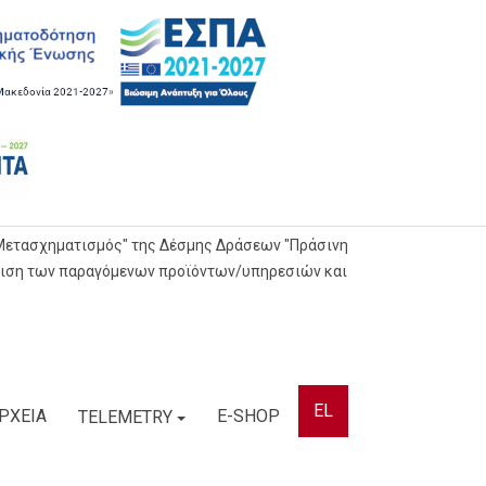
 Μετασχηματισμός" της Δέσμης Δράσεων "Πράσινη
θμιση των παραγόμενων προϊόντων/υπηρεσιών και
EL
ΡΧΕΙΑ
E-SHOP
TELEMETRY