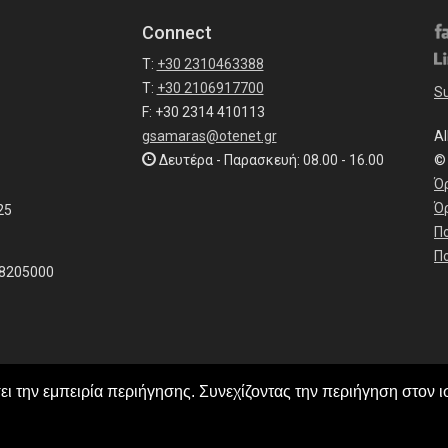
Connect
T:
+30 2310463388
T:
+30 2106917700
Su
F: +30 2314 410113
gsamaras@otenet.gr
Al
Δευτέρα - Παρασκευή: 08.00 - 16.00
©
Ό
Ό
25
Π
Πο
18205000
ι την εμπειρία περιήγησης. Συνεχίζοντας την περιήγηση στον ι
Made by
Manqey