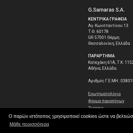
G.Samaras S.A.
ΚΕΝΤΡΙΚΑ ΓΡΑΦΕΙΑ
Αγ. Κωνσταντίνου 13
Τ.Θ. 60178
GR 57001 Θέρμη
Θεσσαλονίκη, Ελλάδα
ΠΑΡΑΡΤΗΜΑ
Κατεχάκη 61Α, Τ.Κ. 115
Αθήνα, Ελλάδα
Αριθμός Γ.Ε.ΜΗ.: 0383
Ερωτηματολόγιο
Φόρμα παραπόνων
Training
Ο παρών ιστότοπος χρησιμοποιεί cookies ώστε να βελτιώσε
Μάθε περισσότερα