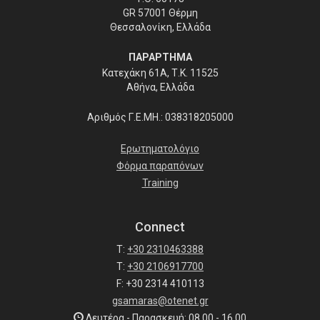
GR 57001 Θέρμη
Θεσσαλονίκη, Ελλάδα
ΠΑΡΑΡΤΗΜΑ
Κατεχάκη 61Α, Τ.Κ. 11525
Αθήνα, Ελλάδα
Αριθμός Γ.Ε.ΜΗ.: 038318205000
Ερωτηματολόγιο
Φόρμα παραπόνων
Training
Connect
T:
+30 2310463388
T:
+30 2106917700
F: +30 2314 410113
gsamaras@otenet.gr
Δευτέρα - Παρασκευή: 08.00 - 16.00