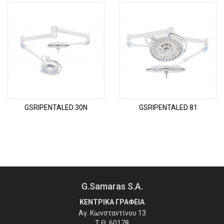
GSRIPENTALED 30N
GSRIPENTALED 81
G.Samaras S.A.
ΚΕΝΤΡΙΚΑ ΓΡΑΦΕΙΑ
Αγ. Κωνσταντίνου 13
Τ.Θ. 60178