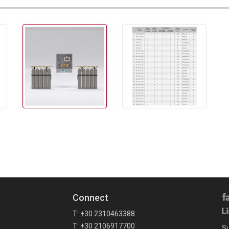
Connect
T:
+30 2310463388
T:
+30 2106917700
Su