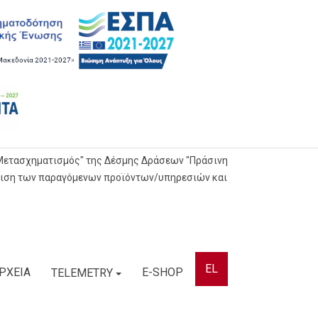
 Μετασχηματισμός" της Δέσμης Δράσεων "Πράσινη
θμιση των παραγόμενων προϊόντων/υπηρεσιών και
EL
ΡΧΕΙΑ
E-SHOP
TELEMETRY