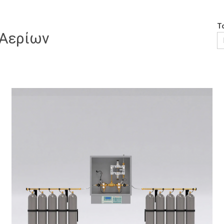
Τ
 Αερίων