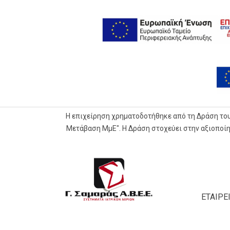
Η επιχείρηση χρηματοδοτήθηκε από τη Δράση το
Μετάβαση ΜμΕ". Η Δράση στοχεύει στην αξιοποί
G.Samaras
S.A.
Medical
ΕΤΑΙΡΕ
Gas
Systems