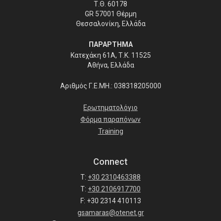
Τ.Θ. 60178
GR 57001 Θέρμη
Θεσσαλονίκη, Ελλάδα
ΠΑΡΑΡΤΗΜΑ
Κατεχάκη 61Α, Τ.Κ. 11525
Αθήνα, Ελλάδα
Αριθμός Γ.Ε.ΜΗ.: 038318205000
Ερωτηματολόγιο
Φόρμα παραπόνων
Training
Connect
T:
+30 2310463388
T:
+30 2106917700
F: +30 2314 410113
gsamaras@otenet.gr