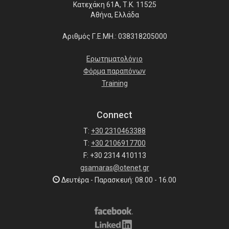
Κατεχάκη 61Α, Τ.Κ. 11525
Αθήνα, Ελλάδα
Αριθμός Γ.Ε.ΜΗ.: 038318205000
Ερωτηματολόγιο
Φόρμα παραπόνων
Training
Connect
T:
+30 2310463388
T:
+30 2106917700
F: +30 2314 410113
gsamaras@otenet.gr
Δευτέρα - Παρασκευή: 08.00 - 16.00