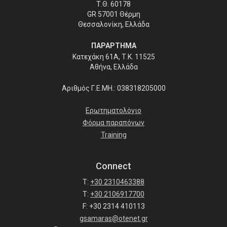
Τ.Θ. 60178
GR 57001 Θέρμη
Θεσσαλονίκη, Ελλάδα
ΠΑΡΑΡΤΗΜΑ
Κατεχάκη 61Α, Τ.Κ. 11525
Αθήνα, Ελλάδα
Αριθμός Γ.Ε.ΜΗ.: 038318205000
Ερωτηματολόγιο
Φόρμα παραπόνων
Training
Connect
T:
+30 2310463388
T:
+30 2106917700
F: +30 2314 410113
gsamaras@otenet.gr