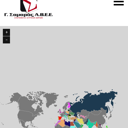
S.A.
menu
Medical
Gas
Systems
+
−